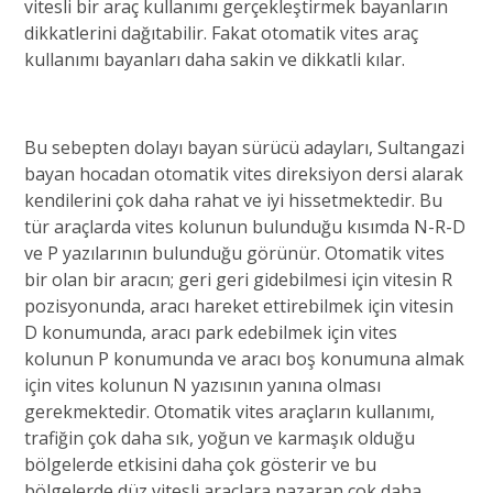
vitesli bir araç kullanımı gerçekleştirmek bayanların
dikkatlerini dağıtabilir. Fakat otomatik vites araç
kullanımı bayanları daha sakin ve dikkatli kılar.
Bu sebepten dolayı bayan sürücü adayları,
Sultangazi
bayan hocadan otomatik vites
direksiyon dersi
alarak
kendilerini çok daha rahat ve iyi his
setmektedir. Bu
tür araçlarda vi
te
s
kolunun bulunduğu kısımda N-R-D
ve P yazılarının bulunduğu görünür. Otomatik vites
bir olan bir aracın; geri geri gidebilmesi için vitesin R
pozisyonunda, aracı hareket ettirebilmek için vitesin
D konumunda, aracı park edebilmek için vites
kolunun P konumunda ve aracı boş konumuna almak
için vites kolunun N yazısının yanına olması
gerekmektedir.
Otomatik vites araçların kullanımı,
trafiğin çok daha sık, yoğun ve karmaşık olduğu
bölgelerde etkisini daha çok gösterir ve bu
bölgelerde düz vitesli araçlara nazaran çok daha