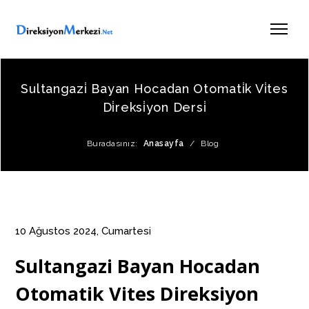
Sultangazi̇ Bayan Hocadan Otomati̇k Vi̇tes
Di̇reksi̇yon Dersi̇
Buradasınız:
Anasayfa
/
Blog
10 Ağustos 2024, Cumartesi
Sultangazi Bayan Hocadan
Otomatik Vites Direksiyon